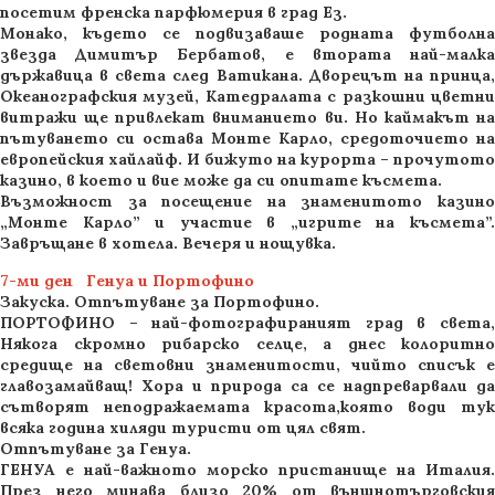
посетим френска парфюмерия в град Ез.
Монако, където се подвизаваше родната футболна
звезда Димитър Бербатов, е втората най-малка
държавица в света след Ватикана. Дворецът на принца,
Океанографския музей, Катедралата с разкошни цветни
витражи ще привлекат вниманието ви. Но каймакът на
пътуването си остава Монте Карло, средоточието на
европейския хайлайф. И бижуто на курорта – прочутото
казино, в което и вие може да си опитате късмета.
Възможност за посещение на знаменитото казино
„Монте Карло” и участие в „игрите на късмета”.
Завръщане в хотела. Вечеря и нощувка.
7-ми ден Генуа и Портофино
Закуска. Отпътуване за Портофино.
ПОРТОФИНО – най-фотографираният град в света,
Някога скромно рибарско селце, а днес колоритно
средище на световни знаменитости, чийто списък е
главозамайващ! Хора и природа са се надпреварвали да
сътворят неподражаемата красота,която води тук
всяка година хиляди туристи от цял свят.
Отпътуване за Генуа.
ГЕНУА е най-важното морско пристанище на Италия.
През него минава близо 20% от външнотърговския