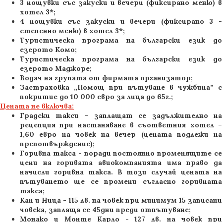
3 нощувки със закуски и вечери (фиксирано меню) в
хотел 3*;
4 нощувки със закуски и вечери (фиксирано 3 -
степенно меню) в хотел 3*;
Туристическа програма на български език до
езерото Комо;
Туристическа програма на български език до
езерото Маджоре;
Водач на групата от фирмата организатор;
Застраховка „Помощ при пътуване в чужбина” с
покритие до 10 000 евро за лица до 65г.;
Цената не включва:
Градски такси – заплащат се задължително на
рецепция при настаняване в съответния хотел –
1,60 евро на човек на вечер (цената подлежи на
препотвърждение);
Горивна такса - поради постоянно променящите се
цени на горивата авиокомпанията има право да
начисли горивна такса. В този случай цената на
пътуването ще се промени съгласно горивната
такса;
Кан и Ница - 115 лв. на човек при минимум 15 записани
човека, заплаща се 45дни преди отпътуване;
Монако и Монте Карло - 127 лв. на човек при