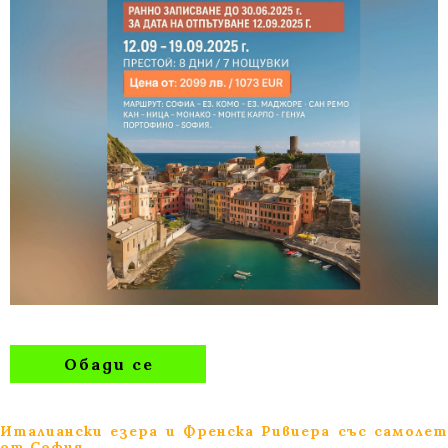
Обади се
Италиански езера и Френска Ривиера със самолет
от София