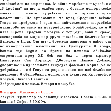
стокообмен на страната. Въобще морската търговия е
„в кръвта” на този славен град с богато историческо
минало и много художествени и архитектурни
паметници. Ще припомним, че през Средните векове
Генуа се превръща в един от най-големите търговски
центрове не само на Лигурийското крайбрежие, но и в
цяла Европа. Градът търгува с херцози, папи и крале,
господства по море над други тогавашни величия като
Венеция и Пиза. От тези времена датират и някои от
по-интересните паметници на културата в града,
които ще видим по време на нашата обиколка:
строената през ХІІ век от бял и черен мрамор
катедрала Сан Лоренцо, Дворецът Паласо Дукале,
дворците на известната генуезка фамилия Дория. Да не
забравим и че в Генуа са родени някои от най-великите
личности в световната история и култура: Христофор
Колумб, Николо Паганини...
Завръщане в хотела. Вечеря и нощувка.
8-ми ден Малпенса - София
Закуска. Tрансфер до летище Малпенса. Полет в 17:05 и
кацане в София в 20:00ч.