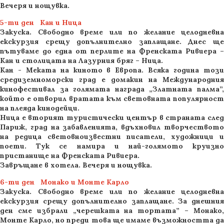
Вечеря и нощувка.
5-ти ден Кан и Ница
Закуска. Свободно време или по желание целодневна
екскурзия срещу допълнително заплащане. Днес ще
пътуваме до една от перлите на Френската Ривиера –
Кан и столицата на Лазурния бряг – Ница.
Кан - Меката на киното в Европа. Всяка година този
средиземноморски град е домакин на Международния
кинофестивал за голямата награда „Златната палма”,
който е отворил вратата към световната популярност
на плеяда кинодейци.
Ница е вторият туристически център в страната след
Париж, град на забавленията, вдъхновил творчеството
на редица световноизвестни писатели, художници и
поети. Тук се намира и най-голямото круизно
пристанище на Френската Ривиера.
Завръщане в хотела. Вечеря и нощувка.
6-ти ден Монако и Монте Карло
Закуска. Свободно време или по желание целодневна
екскурзия срещу допълнително заплащане. За днешния
ден сме избрали „черешката на тортата” – Монако,
Монте Карло, но преди това ще имаме възможността да