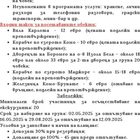
на човек;
Неупоменати в програмата услуги: хранене, лични
разходи за телефонни разговори, градски
транспорт, мини-бар и др.
Входни такси за посещаваните обекти:
Вила Карлота - 12 евро (цената подлежи на
препотвърждение);
Корабче по езерото Комо - 10 евро (цената подлежи
на препотвърждение);
Дворецът на Боромео на о-в Изола Бела – около 18
евро или около 33 евро за 2-та двореца за група 20
човека;
Корабче по езерото Маджоре – около 15-18 евро
(подлежи на препотвърждение);
Железница Комо-Брунате - 6 евро (отиване и
връщане, подлежи на препотвърждение);
Забележки:
Минимален брой участници за осъществяване на
екскурзията: 20
Срок за набиране на група: 02.05.2025 за отпътуване на
16.05.2025 и 29.08.2025 за отпътуване на 12.09.2025
Условия за записване и начин на плащане:
Депозит 30% при резервация;
Доплащане до 100% - 45 дни преди отпътуване.