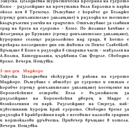
Закуска. Целодневна туристическа програма на езерото
Комо - разглеждане на прочутата вила Карлота и парка
около нея в Тремецо. Пътуване с корабче до Беладжо
(срещу допълнително заплащане) и разходка по тесните
калдъръмени улички на градчето. Отпътуване за главния
град на брега на езерото - Комо. По желание качване с
железница до Брунате (срещу допълнително заплащане),
курортно селище разположено над града, в което е
прекарал последните дни от живота си Пенчо Славейков.
Връщане в Комо и разходка в старата част – мавзолея на
А.Волта, Катедралата, църквата Сан Феделе. Свободно
време. Вечеря. Нощувка.
3-ти ден Маджоре
Закуска. Целодневна екскурзия в района на езерото
Маджоре. Пътуване с автобус до езерото и оттам с
корабче (срещу допълнително заплащане) посещение на
Боромейските острови: Бела с възможност за
разглеждане на Боромейския дворец и Мадре с
великолепния си парк. Разглеждане на Стреза, най-
известният курорт край езерото. Свободно време за
разходка в крайбрежния парк с неговите палмови градини
и портокалови дръвчета. Привечер връщане в хотела.
Вечеря. Нощувка.