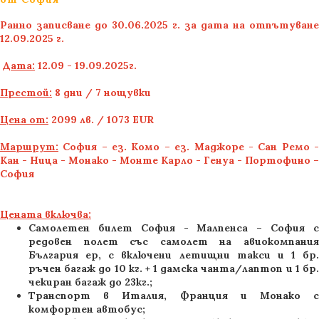
Ранно записване до 30.06.2025 г. за дата на отпътуване
12.09.2025 г.
Дата:
12.09 - 19.09.2025г.
Престой:
8 дни / 7 нощувки
Цена от:
2099 лв. / 1073 EUR
Маршрут:
София – ез. Комо – ез. Маджоре - Сан Ремо -
Кан - Ница - Монако - Монте Карло - Генуа - Портофино –
София
Цената включва:
Самолетен билет София - Малпенса – София с
редовен полет със самолет на авиокомпания
България ер, с включени летищни такси и 1 бр.
ръчен багаж до 10 кг. + 1 дамска чанта/лаптоп и 1 бр.
чекиран багаж до 23кг.;
Транспорт в Италия, Франция и Монако с
комфортен автобус;