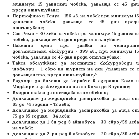
минимум 15 записани човека, заплаща се 45 дни
преди отпътуване;
Портофино и Генуа - 156 лв. на човек при минимум 15
записани човека, заплаща се 45 дни преди
отпътуване;
Сан Ремо – 30 лева на човек при минимум 15 записани
човека, заплаща се 45 дни преди отпътуване;
Пакетна цена при заявка на четирите
допълнителни екскурзии - 399 лв., при минимум 15
човека, заплаща се 45 дни преди отпътуване;
Такса обслужване за местните екскурзоводи и
шофьори – 1 евро на турист на ден /плащат се с
доплащането, преди отпътуване/;
Разходи за билети за корабче в езерата Комо и
Маджоре и за железницата от Комо до Брунате;
Входни такси за посещаваните обекти;
Доплащане за медицинска застраховка за лица от
65 до 74 години – 12 лева;
Доплащане за медицинска застраховка за лица от
75 до 85 години – 34 лева;
Доплащане за 1-ви ред в автобуса – 30 евро/59 лева
на човек;
Доплащане за 2-ри ред в автобуса – 20 евро/39 лева