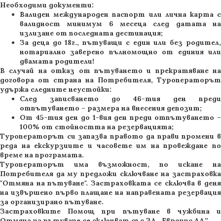
Необходими документи:
Валиден международен паспорт или лична карта с
валидност минимум 6 месеца след датата на
излизане от последната дестинация;
За деца до 18г., пътуващи с един или без родител,
нотариално заверено пълномощно от единия или
двамата родители!
В случай на отказ от пътуването и прекратяване на
договора от страна на Потребителя, Туроператорът
удържа следните неустойки:
След записването до 46-тия ден преди
отпътуването – размера на внесения депозит;
От 45-тия ден до 1-вия ден преди отпътуването –
100% от стойността на резервацията;
Туроператорът си запазва правото да прави промени в
реда на екскурзиите и часовете им на провеждане по
време на програмата.
Туроператорът има възможност, по искане на
Потребителя да му предложи сключване на застраховка
"Отмяна на пътуване". Застраховката се сключва в деня
на извършено първо плащане на направената резервация
за организирано пътуване.
Застраховките Помощ при пътуване в чужбина и
Отмяна на пътуване се сключват със ЗД „Евроинс АД”.