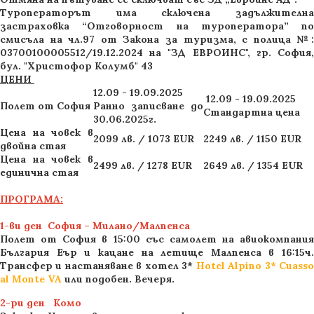
Туроператорът има сключена задължителна
застраховка “Отговорност на туроператора” по
смисъла на чл.97 от Закона за туризма, с полица №:
03700100005512/19.12.2024 на "ЗД ЕВРОИНС", гр. София,
бул. "Христофор Колумб" 43
ЦЕНИ
12.09 - 19.09.2025
12.09 - 19.09.2025
Полет от София
Ранно записване до
Стандартна цена
30.06.2025г.
Цена на човек в
2099 лв. / 1073 EUR
2249 лв. / 1150 EUR
двойна стая
Цена на човек в
2499 лв. / 1278 EUR
2649 лв. / 1354 EUR
единична стая
ПРОГРАМА:
1-ви ден София – Милано/Малпенса
Полет от София в 15:00 със самолет на авиокомпания
България Еър и кацане на летище Малпенса в 16:15ч.
Трансфер и настаняване в хотел 3*
Hotel Alpino 3* Cuass
al Monte VA
или подобен. Вечеря.
2-ри ден Комо