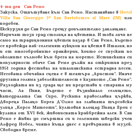
4-ти ден Сан Ремо
Закуска. Отпътуване към Сан Ремо. Настаняване в
Hotel
Villa San Giuseppe 3* San Bartolomeo al Mare (IM)
ил
подобен.
Екскурзия до Сан Ремо срещу допълнително заплащане.
Наричат този град столица на цветята. И това личи не
само на традиционния цветен пазар в Сан Ремо, където
се провежда най-големият аукцион на цветя в Италия, но
и от многобройните оранжерии, които се спускат по
околните хълмове към брега на морето. Истинската си
популярност обаче Сан Ремо дължи на открития през
1951 година фестивал на италианската естрадна песен.
Неговата обичайна сцена е в театъра „Аристон”. Иначе
другата голяма забележителност е казиното „Сан Ремо”.
Разходката ни из града ще ни представи и старата му
част, Ла Пиня, където е възникнало селището,
катедралата Сан Сиро, Руската православна църква,
Двореца Палацо Бореа Д’Олмо на главната търговска
улица „Корсо Матеоти”, култовия площад Пиаца Ерои с
кулата от ХVІ век, живописната крайбрежна алея. В Сан
Ремо е живял до смъртта си и големият шведски учен
Алфред Нобел, чиято къща днес е превърната в музей.
Свободно време.