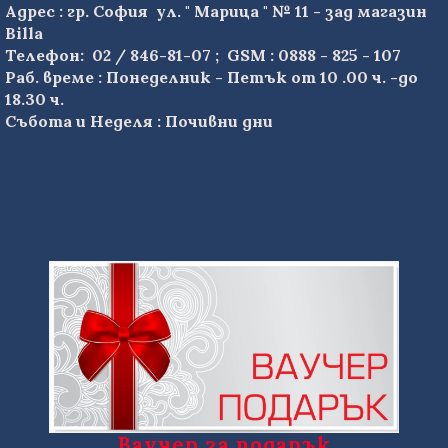
Адрес : гр. София ул. " Марица " № 11 - зад магазин
Billa
Телефон: 02 / 846-81-07 ; GSM : 0888 - 825 - 107
Раб. време : Понеделник - Петък от 10 .00 ч. -до
18.30 ч.
Събота и Неделя : Почивни дни
Ваучер за подарък