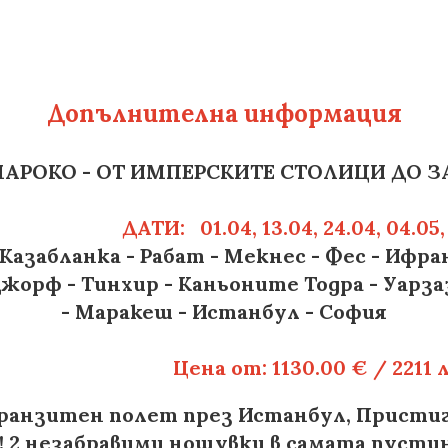
Допълнителна информация
ЕРСКИТЕ СТОЛИЦИ ДО ЗАГАДКИ
ДАТИ: 01.04, 13.04, 24.04, 04.05,
бланка - Рабат - Мекнес - Фес - Ифран -
 Джорф - Тинхир - Каньоните Тодра - Уарз
- Маракеш - Истанбул - София
Цена от: 1130.00 € / 2211 
 транзитен полет през Истанбул, Пристиг
 2 незабравими нощувки в самата пустин