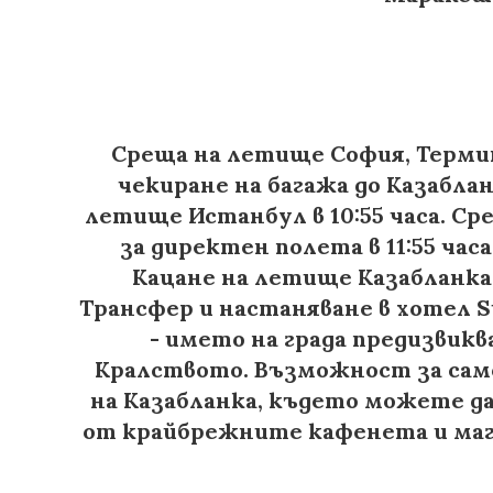
1 ден: София
Среща на летище София, Терминал
чекиране на багажа до Казаблан
летище Истанбул в 10:55 часа. С
за директен полета в 11:55 час
Кацане на летище Казабланка 
Трансфер и настаняване в хотел Su
- името на града предизвикв
Кралството. Възможност за само
на Казабланка, където можете да
от крайбрежните кафенета и мага