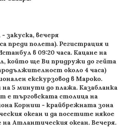
куска, вечеря
аса преди полета). Регистрация и
станбул в 09:20 часа. Кацане на
л, който ще Ви придружи до гейта
 (продължителност около 4 часа)
ионален екскурзовод в Мароко.
и на 5 минути до плажа. Казабланка
ост е търговската столица на
йона Корниш - крайбрежната зона
ческия океан и да посетите някое
 на Атлантическия океан. Вечеря.