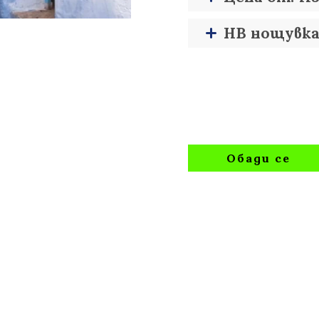
HB нощувка 
Обади се