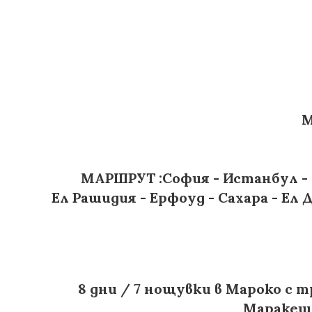
МАРОКО - ОТ ИМП
МАРШРУТ :София - Истанбул - Каза
Ел Рашидия - Ерфоуд - Сахара - Ел
8 дни / 7 нощувки в Мароко с
Маракеш!