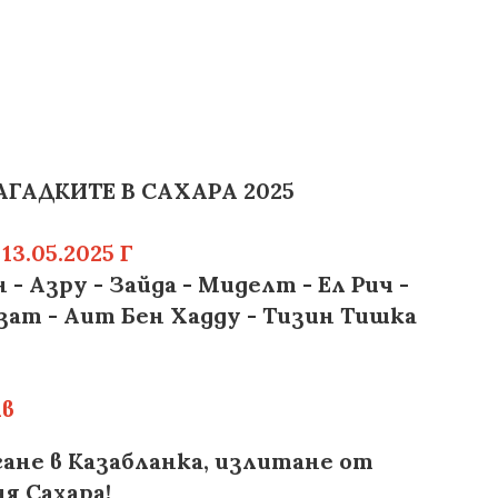
ТЕ В САХАРА 2025
 13.05.2025 Г
 Азру - Зайда - Миделт - Ел Рич -
азат - Аит Бен Хадду - Тизин Тишка
лв
ане в Казабланка, излитане от
я Сахара!