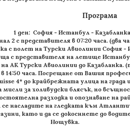
Програма
 - Истанбул - Казабланка - за
 2 с представителя в 07:20 часа. (два ч
ка с полет на Турски Авиолинии София - И
реща с представителя на летище Истанбу
а на АК Турски Авиолинии до Казабланка.
в 14:50 часа. Посрещане от Вашия профес
isse 4* до крайбрежната улица на града 
а мисли за холивудски блясък, но всъщн
стоятелна разходка и опознаване на ра
 се насладите на гледката към Атланти
зини, като и да се докосннете до водите
Нощувка.