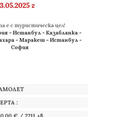
 13.05.2025 г
та е с туристическа цел!
ия - Истанбул - Казабланка -
Сахара - Маракеш - Истанбул -
София
САМОЛЕТ
ЕРТА :
0.00 € / 2211 лв