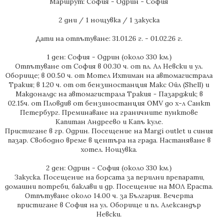
Маршрут: София - Одрин - София
2 дни / 1 нощувка / 1 закуска
Дати на отпътуване: 31.01.26 г. - 01.02.26 г.
1 ден: София - Одрин (около 330 км.)
Отпътуване от София в 00.30 ч. от пл. Ал Невски и ул.
Оборище; в 00.50 ч. от Мотел Ихтиман на автомагистрала
Тракия; в 1.20 ч. от от бензиностанция Макс Ойл (Shell) и
Макдоналдс на автомагистрала Тракия - Пазарджик; в
02.15ч. от Пловдив от бензиностанция OMV до х-л Санкт
Петербург. Преминаване на граничните пунктове
Капитан Андреево и Капъ куле.
Пристигане в гр. Одрин. Посещение на Мargi outlet и синия
пазар. Свободно време в центъра на града. Настаняване в
хотел. Нощувка.
2 ден: Одрин - София (около 330 км.)
Закуска. Посещение на борсата за перилни препарати,
домашни потреби, баклави и др. Посещение на МОЛ Ераста.
Отпътуване около 14.00 ч. за България. Вечерта
пристигане в София на ул. Оборище и пл. Александър
Невски.