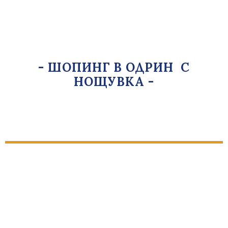
- ШOПИНГ В ОДРИН С
НОЩУВКА -