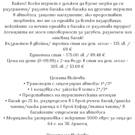
Важно! Всеки турист е длъжен да вземе мерки да си
разграничи/ различи багажа от багажа на другите туристи
в автобуса, защото магазините, ако предоставят
торбички, то те са еднакви за всички пазаруващи,
покупките са почти еднакви и багажа се различава трудно!
Агенцията не носи отговорност за загубен, разменен или
липсващ багаж!
Възрастен в двойна/ тройна стая на доп. легло - 135 лв. /
69 €
Единична стая - 175.00 лв. / 89.48 €
Цена на дете (0-09.99) с 2-ма възр. в стая на доп. легло -
105 лв. / 53.69 €
Цената включва:
• Транспорт с лицензиран автобус 1*/3*
• 1 нощувка със закуска в хотел 2*/3*
• Представител на туристическата агенция
• Багаж до 25 кг, разпределен в 1 брой ръчен багаж/дамска
чанта/малка раница и 1 брой куфар/пътна чанта/ в
багажните отделения на автобуса
• Медицинска застраховка с покритие 5000 евро за лица до
64 г. на ЗК Армеец
Цената не включва: