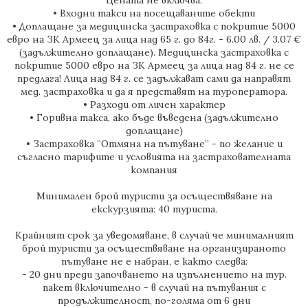
• Входни такси на посещаваните обекти
• Доплащане за медицинска застраховка с покритие 5000
евро на ЗК Армеец за лица над 65 г. до 84г. - 6.00 лв. / 3.07 €
(задължително доплащане). Медицинска застраховка с
покритие 5000 евро на ЗК Армеец за лица над 84 г. не се
предлага! Лица над 84 г. се задължават сами да направят
мед. застраховка и да я представят на туроператора.
• Разходи от личен характер
• Горивна такса, ако бъде въведена (задължително
доплащане)
• Застраховка ”Отмяна на пътуване” - по желание и
съгласно тарифите и условията на застрахователната
компания
Минимален брой туристи за осъществяване на
екскурзията: 40 туриста.
Крайният срок за уведомяване, в случай че минималният
брой туристи за осъществяване на организираното
пътуване не е набран, е както следва:
- 20 дни преди започването на изпълнението на тур.
пакет включително - в случай на пътувания с
продължителност, по-голяма от 6 дни