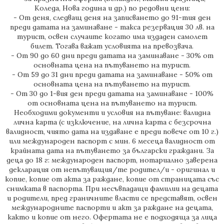
Коледа, Нова година и др.) по редовни цени:
- От деня, следващ деня на записването до 91-тия ден
преди датата на заминаване - такса резервация 30 лв. на
турист, освен случаите когато има издаден самолет
билет. Тогава важат условията на превозвача.
- От 90 до 60 дни преди датата на заминаване - 30% от
основната цена на пътуването на турист.
- От 59 до 31 дни преди датата на заминаване - 50% от
основната цена на пътуването на турист.
- От 30 до 1-вия ден преди датата на заминаване - 100%
от основната цена на пътуването на турист.
Необходими документи и условия на пътуване: валидна
лична карта (с изключение, на лична карта с безсрочна
валидност, чиято дата на издаване е преди повече от 10 г.)
или международен паспорт с мин. 6 месеца валидност от
крайната дата на пътуването за български граждани. За
деца до 18 г: международен паспорт, нотариално заверена
декларация от непътуващия/те родител/и - оригинал и
копие, копие от акта за раждане, копие от страницата със
снимката в паспорта. При несъвпадащи фамилии на децата
и родители, пред граничните власти се представят, освен
международните паспорти и акт за раждане на децата,
както и копие от него. Офертата не е подходяща за лица