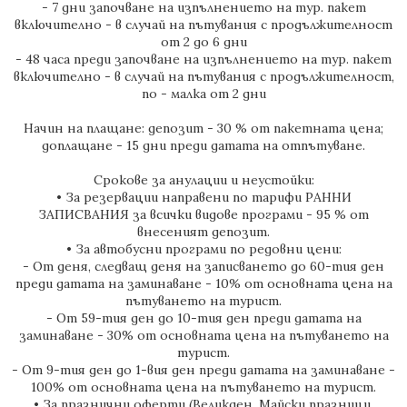
- 7 дни започване на изпълнението на тур. пакет
включително - в случай на пътувания с продължителност
от 2 до 6 дни
- 48 часа преди започване на изпълнението на тур. пакет
включително - в случай на пътувания с продължителност,
по - малка от 2 дни
Начин на плащане: депозит - 30 % от пакетната цена;
доплащане - 15 дни преди датата на отпътуване.
Срокове за анулации и неустойки:
• За резервации направени по тарифи РАННИ
ЗАПИСВАНИЯ за всички видове програми - 95 % от
внесеният депозит.
• За автобусни програми по редовни цени:
- От деня, следващ деня на записването до 60-тия ден
преди датата на заминаване - 10% от основната цена на
пътуването на турист.
- От 59-тия ден до 10-тия ден преди датата на
заминаване - 30% от основната цена на пътуването на
турист.
- От 9-тия ден до 1-вия ден преди датата на заминаване -
100% от основната цена на пътуването на турист.
• За празнични оферти (Великден, Майски празници,