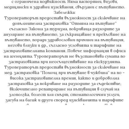
с ограничена подвижност. Няма паспортни, визови,
медицински и здравни изисквания, свързани с пътуването.
Забележка:
Туроператорът предоставя възможност за сключване на
допълнителна застраховка “Отмяна на пътуване”
съгласно Закона за туризма, покриваща разходите за
анулиране на пътуването, за съкращаване и прекъсване на
пътуването, поради здравословни причини на пътуващия,
негови близки и др., съгласно условията и тарифите на
застрахователната компания. Повече информация в офиса
на агенцията. Туроператорът не възстановява сумата по
застраховката при неосъществяване на екскурзиятa.
Туроператорът предоставя възможност за сключване на
мед. застраховка ”Помощ при пътуване в чужбина” на по -
висока застрахователна премия, както и доброволна
застраховка за покриване на разходите за съдействие,
включително репатриране на пътуващия в случай на
злополука, болест или смърт, стоматологични услуги,
загуба на багаж и други според изискванията и тарифите
на съответната застрахователна компания. Повече
информация в офиса на агенцията. Туроператорът не
възстановява сумата по застраховката при
неосъществяване на екскурзиятa.
Туроператорът НЕ носи отговорност при промяна на