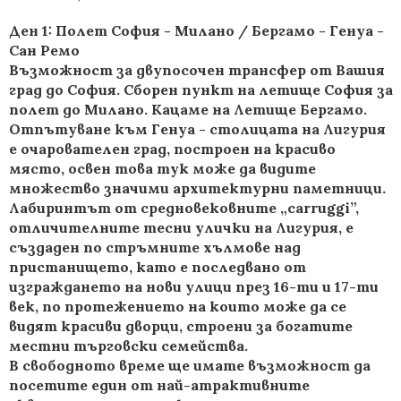
Ден 1: Полет София - Милано / Бергамо - Генуа -
Сан Ремо
Възможност за двупосочен трансфер от Вашия
град до София. Сборен пункт на летище София за
полет до Милано. Кацаме на Летище Бергамо.
Отпътуване към Генуа - столицата на Лигурия
е очарователен град, построен на красиво
място, освен това тук може да видите
множество значими архитектурни паметници.
Лабиринтът от средновековните „carruggi”,
отличителните тесни улички на Лигурия, е
създаден по стръмните хълмове над
пристанището, като е последвано от
изграждането на нови улици през 16-ти и 17-ти
век, по протежението на които може да се
видят красиви дворци, строени за богатите
местни търговски семейства.
В свободното време ще имате възможност да
посетите един от най-атрактивните