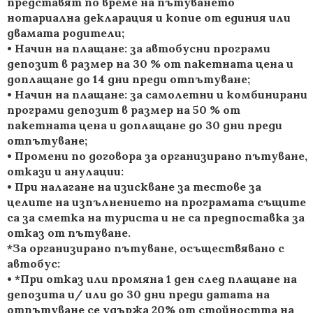
представят по време на пътуването
нотариална декларация и копие от единия или
двамата родители;
• Начин на плащане: за автобусни програми
депозит в размер на 30 % от пакетната цена и
доплащане до 14 дни преди отпътуване;
• Начин на плащане: за самолетни и комбинирани
програми депозит в размер на 50 % от
пакетната цена и доплащане до 30 дни преди
отпътуване;
• Промени по договора за организирано пътуване,
откази и анулации:
• При налагане на изискване за тестове за
целите на изпълнението на програмата същите
са за сметка на туриста и не са предпоставка за
отказ от пътуване.
*За организирано пътуване, осъществявано с
автобус:
• *При отказ или промяна 1 ден след плащане на
депозита и/ или до 30 дни преди датата на
отпътуване се удържа 20% от стойността на