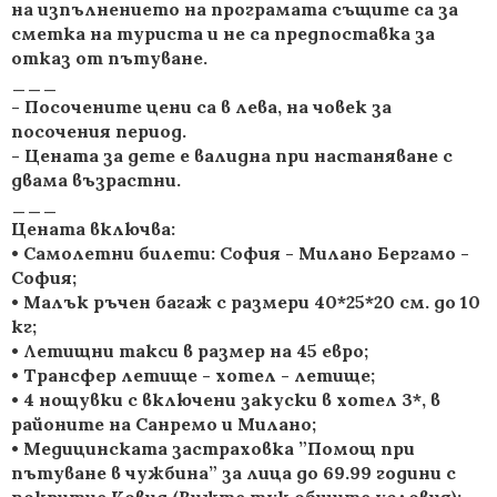
на изпълнението на програмата същите са за
сметка на туриста и не са предпоставка за
отказ от пътуване.
___
- Посочените цени са в лева, на човек за
посочения период.
- Цената за дете е валидна при настаняване с
двама възрастни.
___
Цената включва:
• Самолетни билети: София - Милано Бергамо -
София;
• Малък ръчен багаж с размери 40*25*20 см. до 10
кг;
• Летищни такси в размер на 45 евро;
• Трансфер летище - хотел - летище;
• 4 нощувки с включени закуски в хотел 3*, в
районите на Санремо и Милано;
• Медицинската застраховка ”Помощ при
пътуване в чужбина” за лица до 69.99 години с