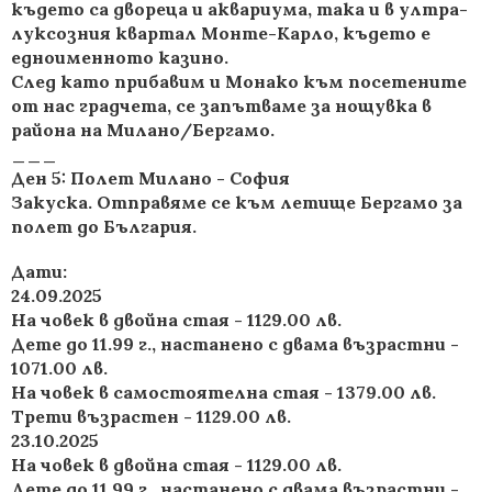
където са двореца и аквариума, така и в ултра-
луксозния квартал Монте-Карло, където е
едноименното казино.
След като прибавим и Монако към посетените
от нас градчета, се запътваме за нощувка в
района на Милано/Бергамо.
___
Ден 5: Полет Милано - София
Закуска. Отправяме се към летище Бергамо за
полет до България.
Дати:
24.09.2025
На човек в двойна стая - 1129.00 лв.
Дете до 11.99 г., настанено с двама възрастни -
1071.00 лв.
На човек в самостоятелна стая - 1379.00 лв.
Трети възрастен - 1129.00 лв.
23.10.2025
На човек в двойна стая - 1129.00 лв.
Дете до 11.99 г., настанено с двама възрастни -