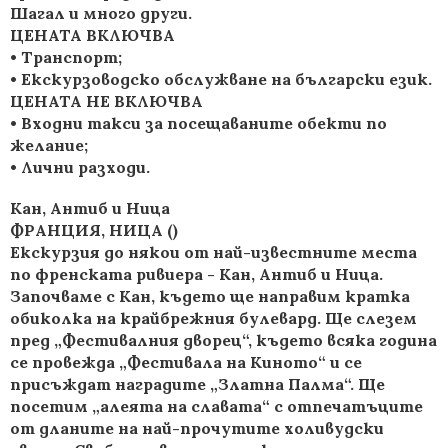
Шагал и много други.
ЦЕНАТА ВКЛЮЧВА
• Tранспорт;
• Екскурзоводско обслужване на български език.
ЦЕНАТА НЕ ВКЛЮЧВА
• Входни такси за посещаваните обекти по
желание;
• Лични разходи.
Кан, Антиб и Ница
ФРАНЦИЯ, НИЦА ()
Екскурзия до някои от най-известните места
по френската ривиера - Кан, Антиб и Ница.
Започваме с Кан, където ще направим кратка
обиколка на крайбрежния булевард. Ще слезем
пред „Фестивалния дворец“, където всяка година
се провежда „Фестивала на Киното“ и се
присъждат наградите „Златна Палма“. Ще
посетим „алеята на славата“ с отпечатъците
от дланите на най-прочутите холивудски