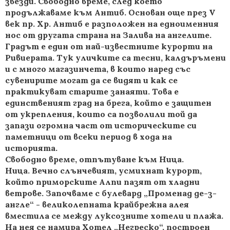
звезди. Свободно време, след което
продължаваме към Антиб. Основан още през V
век пр. Хр. Антиб е разположен на едноименния
нос от другата страна на Залива на ангелите.
Градът е един от най-известните курорти на
Ривиерата. Тук уличките са тесни, калдъръмени
и с много магазинчета, в които наред със
сувенирите могат да се видят и как се
практикуват старите занаяти. Това е
единственият град на брега, който е защитен
от укрепления, които са позволили той да
запази огромна част от историческите си
паметници от всеки период в хода на
историята.
Свободно време, отпътуване към Ница.
Ница. Вечно слънчевият, усмихнат курорт,
който приморските Алпи пазят от хладни
ветрове. Започваме с булевард „Променад де-з-
англе“ - великолепната крайбрежна алея
вместила се между луксозните хотели и плажа.
На нея се намира Хотел „Негреско“, построен