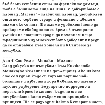
във величествения стил на френските замъци,
това е външното лице на Ница. И завършваме с
площад „Масена“ - главният площад, заобиколен
от много червени сгради и фонтани с цветя и
палми около тях. Ще имаме удоволствието да
прекараме свободното си време в пъстрите
улички на старият град и да похапнем нещо
традиционно из множеството заведения преди
да се отправим към хотела ни в Санремо за
нощувка.
___
Ден 4: Сан Ремо - Монако - Милано
След закуска отпътуваме към Княжество
Монако(по желание и на доплащане). Ако някога
сте се чудили къде си харчат парите най-
богатите и известни хора в света, то именно
тук ще разберете. Безупречно подредено и
нереално красиво място, където ще се
почувствате като съвременни принцове и
принцеси. Ще се разходим както в старата част,