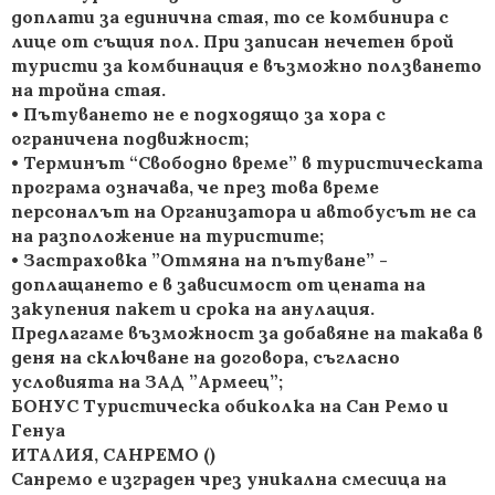
доплати за единична стая, то се комбинира с
лице от същия пол. При записан нечетен брой
туристи за комбинация е възможно ползването
на тройна стая.
• Пътуването не е подходящо за хора с
ограничена подвижност;
• Терминът “Свободно време” в туристическата
програма означава, че през това време
персоналът на Организатора и автобусът не са
на разположение на туристите;
• Застраховка ”Отмяна на пътуване” -
доплащането е в зависимост от цената на
закупения пакет и срока на анулация.
Предлагаме възможност за добавяне на такава в
деня на сключване на договора, съгласно
условията на ЗАД ”Армеец”;
БОНУС Туристическа обиколка на Сан Ремо и
Генуа
ИТАЛИЯ, САНРЕМО ()
Санремо е изграден чрез уникална смесица на