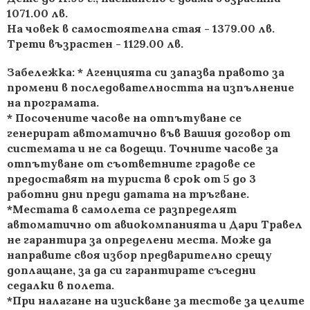
1071.00 лв.
На човек в самостоятелна стая - 1379.00 лв.
Трети възрастен - 1129.00 лв.
Забележка: * Агенцията си запазва правото за
промени в последователността на изпълнение
на програмата.
* Посочените часове на отпътуване се
генерират автоматично във Вашия договор от
системата и не са водещи. Точните часове за
отпътуване от съответните градове се
предоставят на туриста в срок от 5 до 3
работни дни преди датата на тръгване.
*Местата в самолета се разпределят
автоматично от авиокомпанията и Дари Травел
не гарантира за определени места. Може да
направите своя избор предварително срещу
доплащане, за да си гарантирате съседни
седалки в полета.
*При налагане на изискване за тестове за целите