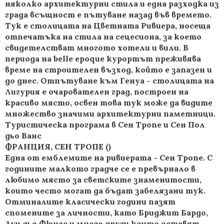
няколко архитектурни стила и една разходка из
града всъщност е пътуване назад във времето.
Тук е столицата на Цветната Ривиера, носеща
отпечатъка на стила на сецесиона, за което
свидетелстват многото хотели и вили. В
периода на belle epoque курортът преживява
време на строителен възход, който е запазен и
до днес. Отпътуване към Генуа - столицата на
Лигурия е очарователен град, построен на
красиво място, освен това тук може да видите
множество значими архитектурни паметници.
Туристическа програма в Сен Тропе и Сен Пол
дьо Ванс
ФРАНЦИЯ, СЕН ТРОПЕ ()
Една от емблемите на ривиерата - Сен Тропе. С
годините малкото градче се е превърнало в
любимо място за светските знаменитости,
които често могат да бъдат забелязани тук.
Отминалите класически години пазят
спомените за личности, като Бриджит Бардо,
Луи дьо Фюнес и много други които оставят