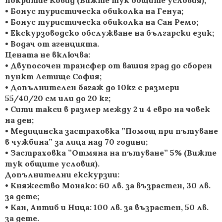
покритие Ковид (Вижте тук общите условия);
• Бонус туристическа обиколка на Генуа;
• Бонус туристическа обиколка на Сан Ремо;
• Екскурзоводско обслужване на български език;
• Водач от агенцията.
Цената не включва:
• Двупосочен трансфер от вашия град до сборен
пункт Летище София;
• Допълнителен багаж до 10кг с размери
55/40/20 см или до 20 кг;
• Сити такси в размер между 2 и 4 евро на човек
на ден;
• Медицинска застраховка ”Помощ при пътуване
в чужбина” за лица над 70 години;
• Застраховка ”Отмяна на пътуване” 5% (Вижте
тук общите условия).
Допълнителни екскурзии:
• Княжество Монако: 60 лв. за възрастен, 30 лв.
за дете;
• Кан, Антиб и Ница: 100 лв. за възрастен, 50 лв.
за дете.