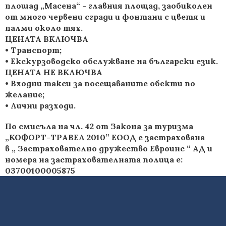
площад „Масена“ - главния площад, заобиколен
от много червени сгради и фонтани с цветя и
палми около тях.
ЦЕНАТА ВКЛЮЧВА
• Tранспорт;
• Екскурзоводско обслужване на български език.
ЦЕНАТА НЕ ВКЛЮЧВА
• Входни такси за посещаваните обекти по
желание;
• Лични разходи.
По смисъла на чл. 42 от Закона за туризма
„КОФОРТ-ТРАВЕЛ 2010” ЕООД е застрахована
в „ Застрахователно дружество Евроинс “ АД и
номера на застрахователната полица е:
03700100005875