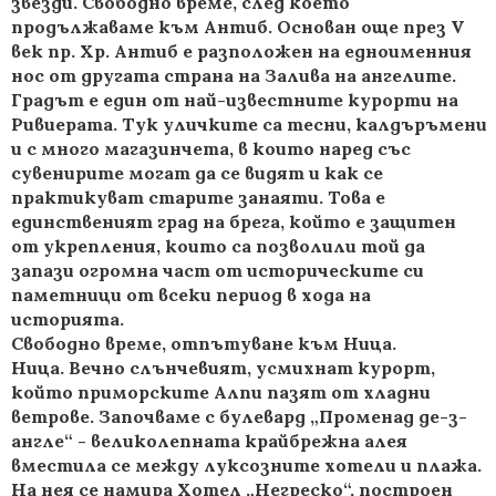
звезди. Свободно време, след което
продължаваме към Антиб. Основан още през V
век пр. Хр. Антиб е разположен на едноименния
нос от другата страна на Залива на ангелите.
Градът е един от най-известните курорти на
Ривиерата. Тук уличките са тесни, калдъръмени
и с много магазинчета, в които наред със
сувенирите могат да се видят и как се
практикуват старите занаяти. Това е
единственият град на брега, който е защитен
от укрепления, които са позволили той да
запази огромна част от историческите си
паметници от всеки период в хода на
историята.
Свободно време, отпътуване към Ница.
Ница. Вечно слънчевият, усмихнат курорт,
който приморските Алпи пазят от хладни
ветрове. Започваме с булевард „Променад де-з-
англе“ - великолепната крайбрежна алея
вместила се между луксозните хотели и плажа.
На нея се намира Хотел „Негреско“, построен