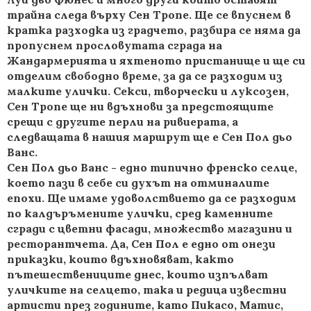
трайна следа върху Сен Тропе. Ще се впуснем в
кратка разходка из градчето, разбира се няма да
пропуснем прословутата сграда на
Жандармерията и яхтеното пристанище и ще си
отделим свободно време, за да се разходим из
малките улички. Секси, творчески и луксозен,
Сен Тропе ще ни вдъхнови за предстоящите
срещи с другите перли на ривиерата, а
следващата в нашия маршрут ще е Сен Пол дьо
Ванс.
Сен Пол дьо Ванс - едно типично френско селце,
което пази в себе си духът на отминалите
епохи. Ще имаме удоволствието да се разходим
по калдъръмените улички, сред каменните
сгради с цветни фасади, множество магазини и
ресторантчета. Да, Сен Пол е едно от онези
приказки, които вдъхновяват, както
пътешествениците днес, които изпълват
уличките на селцето, така и редица известни
артисти през годините, като Пикасо, Матис,