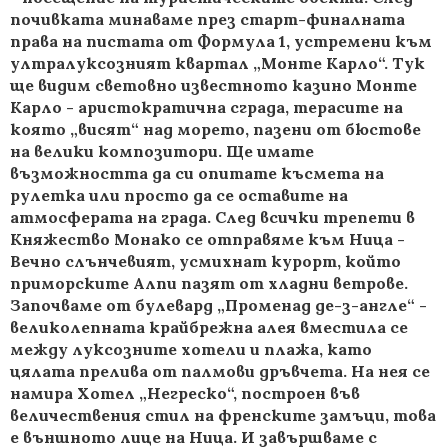
почивката минаваме през старт-финалната
права на пистата от Формула 1, устремени към
ултралуксозният квартал „Монте Карло“. Тук
ще видим световно известното казино Монте
Карло - аристократична сграда, терасите на
която „висят“ над морето, пазени от бюстове
на велики композитори. Ще имате
възможността да си опитате късмета на
рулетка или просто да се оставите на
атмосферата на града. След всички трепети в
Княжество Монако се отправяме към Ница -
Вечно слънчевият, усмихнат курорт, който
приморските Алпи пазят от хладни ветрове.
Започваме от булевард „Променад де-з-англе“ -
великолепната крайбрежна алея вместила се
между луксозните хотели и плажа, като
цялата прелива от палмови дръвчета. На нея се
намира Хотел „Негреско“, построен във
величествения стил на френските замъци, това
е външното лице на Ница. И завършваме с