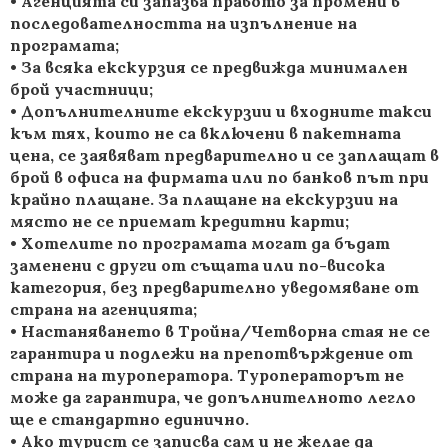
• Агенцията си запазва правото за промени в
последователността на изпълнение на
програмата;
• За всяка екскурзия се предвижда минимален
брой участници;
• Допълнителните екскурзии и входните такси
към тях, които не са включени в пакетната
цена, се заявяват предварително и се заплащат в
брой в офиса на фирмата или по банков път при
крайно плащане. За плащане на екскурзии на
място не се приемат кредитни карти;
• Хотелите по програмата могат да бъдат
заменени с други от същата или по-висока
категория, без предварително уведомяване от
страна на агенцията;
• Настаняването в Тройна/Четворна стая не се
гарантира и подлежи на препотвърждение от
страна на туроператора. Туроператорът не
може да гарантира, че допълнителното легло
ще е стандартно единично.
• Ако турист се записва сам и не желае да