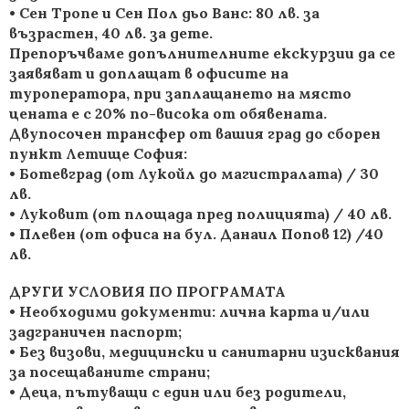
• Сен Тропе и Сен Пол дьо Ванс: 80 лв. за
възрастен, 40 лв. за дете.
Препоръчваме допълнителните екскурзии да се
заявяват и доплащат в офисите на
туроператора, при заплащането на място
цената е с 20% по-висока от обявената.
Двупосочен трансфер от вашия град до сборен
пункт Летище София:
• Ботевград (от Лукойл до магистралата) / 30
лв.
• Луковит (от площада пред полицията) / 40 лв.
• Плевен (от офиса на бул. Данаил Попов 12) /40
лв.
ДРУГИ УСЛОВИЯ ПО ПРОГРАМАТА
• Необходими документи: лична карта и/или
задграничен паспорт;
• Без визови, медицински и санитарни изисквания
за посещаваните страни;
• Деца, пътуващи с един или без родители,