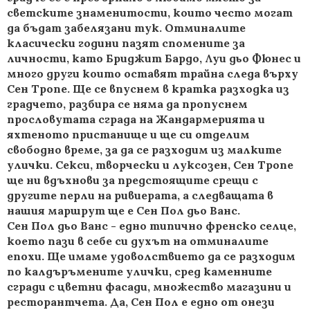
светските знаменитости, които често могат
да бъдат забелязани тук. Отминалите
класически години пазят спомените за
личности, като Бриджит Бардо, Луи дьо Фюнес и
много други които оставят трайна следа върху
Сен Тропе. Ще се впуснем в кратка разходка из
градчето, разбира се няма да пропуснем
прословутата сграда на Жандармерията и
яхтеното пристанище и ще си отделим
свободно време, за да се разходим из малките
улички. Секси, творчески и луксозен, Сен Тропе
ще ни вдъхнови за предстоящите срещи с
другите перли на ривиерата, а следващата в
нашия маршрут ще е Сен Пол дьо Ванс.
Сен Пол дьо Ванс - едно типично френско селце,
което пази в себе си духът на отминалите
епохи. Ще имаме удоволствието да се разходим
по калдъръмените улички, сред каменните
сгради с цветни фасади, множество магазини и
ресторантчета. Да, Сен Пол е едно от онези