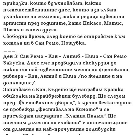
приказки, които вдъхновяват, както
пътешествениците днес, които изпълват
уличките на селцето, така и редица известни
артисти през годините, като Пикасо, Матис,
Шагал и много други.
Свободно време, след което се отправяме към
хотела ни в Сан Ремо. Нощувка.
___
Ден 3: Сан Ремо - Кан - Антиб - Ница - Сан Ремо
Закуска. Днес сме предвидили екскурзия до
някои от най-известните места по френската
ривиера - Кан, Антиб и Ница /по желание и на
доплащане/.
Започваме с Кан, където ще направим кратка
обиколка на крайбрежния булевард. Ще слезем
пред „Фестивалния дворец“, където всяка година
се провежда „Фестивала на Киното“ и се
присъждат наградите „Златна Палма“. Ще
посетим „алеята на славата“ с отпечатъците
от дланите на най-прочутите холивудски