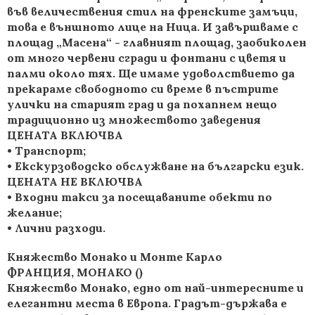
във величествения стил на френските замъци,
това е външното лице на Ница. И завършваме с
площад „Масена“ - главният площад, заобиколен
от много червени сгради и фонтани с цветя и
палми около тях. Ще имаме удоволствието да
прекараме свободното си време в пъстрите
улички на старият град и да похапнем нещо
традиционно из множеството заведения
ЦЕНАТА ВКЛЮЧВА
• Tранспорт;
• Екскурзоводско обслужване на български език.
ЦЕНАТА НЕ ВКЛЮЧВА
• Входни такси за посещаваните обекти по
желание;
• Лични разходи.
Княжество Монако и Монте Карло
ФРАНЦИЯ, МОНАКО ()
Княжество Монако, едно от най-интересните и
елегантни места в Европа. Градът-държава е