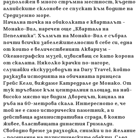
разположен в много стръмна местност, където
алпийските склонове се спускат към водите на
Средиземно море.
Начална точка на обиколката е кварталът -
Монако-Вил, наречен още „Квартала на
Пепеляшка“. Хълмът на Монако-Вил е събрал
почти всички забележителности в себе си, една
от които е величественият Аквариум -
Океанографски музей, извисяващ се като корона
от скалата. Няколко крачки по-нагоре,
слушайки екскурзоводът на Dary Travel, който
разказва историята на обичаната принцеса
Грейс Кели, виждаме Катредрале де Монако. От
тук тръгваме към централния площад, на най-
високо място ще видим Дворецът, кацнал на
ръба на 60-метрова скала. Интересното е, че
той не е само исторически паметник, а и
действаща административна сграда, в която
живее, властващата династия Грималди.
Свободно време за разходка, снимки и по желание
- посещение на туристическите обекти. След