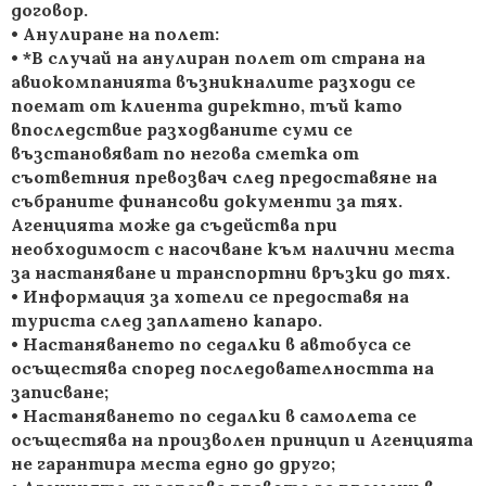
договор.
• Анулиране на полет:
• *В случай на анулиран полет от страна на
авиокомпанията възникналите разходи се
поемат от клиента директно, тъй като
впоследствие разходваните суми се
възстановяват по негова сметка от
съответния превозвач след предоставяне на
събраните финансови документи за тях.
Агенцията може да съдейства при
необходимост с насочване към налични места
за настаняване и транспортни връзки до тях.
• Информация за хотели се предоставя на
туриста след заплатено капаро.
• Настаняването по седалки в автобуса се
осъщестява според последователността на
записване;
• Настаняването по седалки в самолета се
осъщестява на произволен принцип и Агенцията
не гарантира места едно до друго;