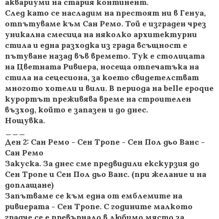
аквариуми на стария континент.
След като се насладим на престоят ни в Генуа,
отпътуваме към Сан Ремо. Той е изграден чрез
уникална смесица на няколко архитектурни
стила и една разходка из града всъщност е
пътуване назад във времето. Тук е столицата
на Цветната Ривиера, носеща отпечатъка на
стила на сецесиона, за което свидетелстват
многото хотели и вили. В периода на belle epoque
курортът преживява време на строителен
възход, който е запазен и до днес.
Нощувка.
___
Ден 2: Сан Ремо - Сен Тропе - Сен Пол дьо Ванс -
Сан Ремо
Закуска. За днес сме предвидили екскурзия до
Сен Тропе и Сен Пол дьо Ванс. (при желание и на
доплащане)
Запътваме се към една от емблемите на
ривиерата - Сен Тропе. С годините малкото
градче се е превърнало в любимо място за