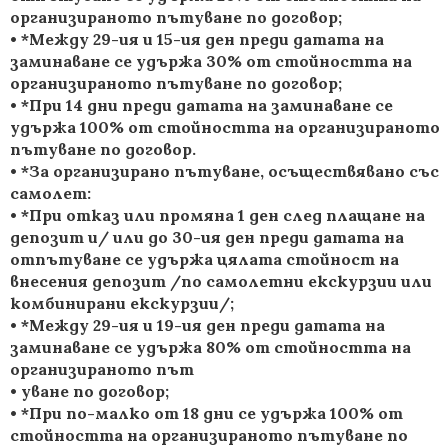
организираното пътуване по договор;
• *Между 29-ия и 15-ия ден преди датата на
заминаване се удържа 30% от стойността на
организираното пътуване по договор;
• *При 14 дни преди датата на заминаване се
удържа 100% от стойността на организираното
пътуване по договор.
• *За организирано пътуване, осъществявано със
самолет:
• *При отказ или промяна 1 ден след плащане на
депозит и/ или до 30-ия ден преди датата на
отпътуване се удържа цялата стойност на
внесения депозит /по самолетни екскурзии или
комбинирани екскурзии/;
• *Между 29-ия и 19-ия ден преди датата на
заминаване се удържа 80% от стойността на
организираното път
• уване по договор;
• *При по-малко от 18 дни се удържа 100% от
стойността на организираното пътуване по