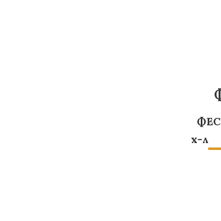
ФЕС
х-л "VATAN AZ