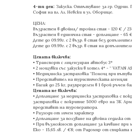
4-ти ден:
Закуска. Отпътуване за гр. Одрин. 
София на пл. Ал. Невски и ул. Оборище.
ЦЕНА:
Възрастен в двойна/ тройна стая - 120 € / 234
Възрастен в единична стая - доплащане - 65 € /
Дете до 09.99г. с 2 възр. в стая без допълнител
Дете до 09.99г. с 2 възр. в стая на допълнително
Цената включва:
• Транспорт с лицензиран автобус 3*
• 2 нощувки със закуски в хотел 4* - “ VATAN A
• Медицинска застраховка ”Помощ при пътуване
• Представител на туристическата агенция
• Багаж до 25 кг, разпределен в 1 брой ръчен
Цената не включва:
• Доплащане за медицинска застраховка с покр
застраховка с покритие 5000 евро на ЗК Армее
представят на туроператора.
• Разходи от личен характер
• Доплащане за ползване на двойна седалка от 
• При възможност доплащане за качване при ми
Еко - 15,65 лв. / €8; от Радомир от спирката 