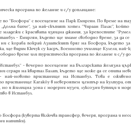
ическа програма по желание и с/у доплащане:
че по ”Босфора” с посещение на Парк Емиргян. По време на та
 „Долма бахче“, за най-скъпият хотел ”Чираан Палас”, който
младежи с красивата изящна джамия, за крепостите ”Румели 
станбул - Емиргян, където ще имаме свободно време, за да се
 ни с кораба покрай Азиатският бряг на Босфора, където з
а, ще видим Кючук су касръ, Военното училище Кулели, най-к
вободно време или туристическа програма по желание и с/у д
 Истанбул“ - вечерно посещение на Българската желязна цър
тни сгради на квартал Балат, където ще може да се опита не
 - най-новото пристанище на Истанбул. Това е оживен
о пристанище Karaköy в невероятен център на култура, отд
, но и жилищна зона с модерни музеи, луксозни бутици и мод
во в Истанбул.
о Босфора (куверта включва трансфер, вечеря, програма и не
ни напитки).