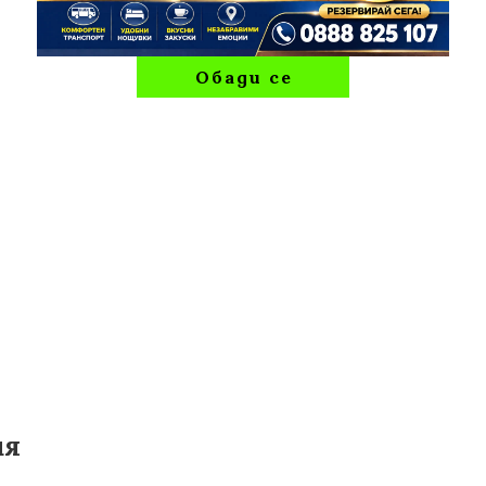
Обади се
ия