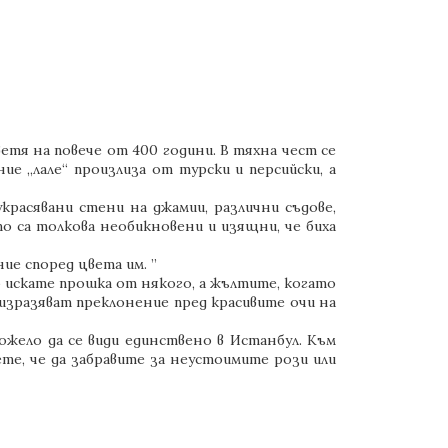
етя на повече от 400 години. В тяхна чест се
ие „лале“ произлиза от турски и персийски, а
красявани стени на джамии, различни съдове,
то са толкова необикновени и изящни, че биха
ие според цвета им. ”
о искате прошка от някого, а жълтите, когато
изразяват преклонение пред красивите очи на
ожело да се види единствено в Истанбул. Към
е, че да забравите за неустоимите рози или