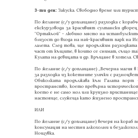
3-ти ден:
Закуска. Свободно време или турист
По желание (с/у доплащане) разходка с кораб
екскурзовода за красивият султански дворец
”Ортакьой” - любимо място на истанбулските 
близост до входа на най-красивият парк на И
лалета. След това, ще продължим разходката
част от къщите, в които се снимат, също так
Кулата на девицата и др. Връщане в хотела. С
По желание (с/у доплащане) „Вечерна магия в
за разходка из кокетните улички с разноцве
Обиколката продължава към Галата порт
пространство, което превърна историческот
което е не само мол или круизно пристанище
настояще, служеща като жизнено пространст
ИЛИ
По желание (с/у доплащане) вечеря на кораб п
консумация на местни алкохолни и безалкохол
Нощувка.