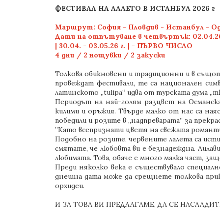
ФЕСТИВАЛ НА ЛАЛЕТО В ИСТАНБУЛ 2026 г
Маршрут: София - Пловдив - Истанбул - О
Дати на отпътуване в четвъртък: 02.04.26 г. - 
| 30.04. - 03.05.26 г. | - ПЪРВО ЧИСЛО
4 дни / 2 нощувки / 2 закуски
Толкова обикновени и традиционни и в същото
провеждат фестивали, те са национален симво
латинското „tulipa“ идва от турската дума „т
Периодът на най-голям разцвет на Османскат
килими и оръжия. Твърде малко от нас са ная
победили и розите в „надпреварата” за прекра
”Като всепризнати цветя на свежата романтик
Подобно на розите, червените лалета са исти
смятате, че любовта ви е безнадеждна. Лила
любимата. Това, обаче е много малка част, з
Преди няколко века е съществувало специалн
днешна дата може да срещнете толкова прика
орхидеи.
И ЗА ТОВА ВИ ПРЕДЛАГАМЕ, ДА СЕ НАСЛАДИ