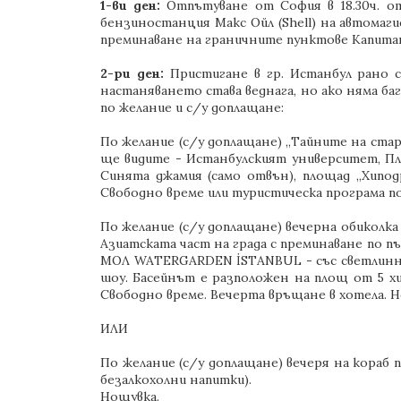
1-ви ден:
Отпътуване от София в 18.30ч. от 
бензиностанция Макс Ойл (Shell) на автомаг
преминаване на граничните пунктове Капитан
2-ри ден:
Пристигане в гр. Истанбул рано с
настаняването става веднага, но ако няма баг
по желание и с/у доплащане:
По желание (с/у доплащане) „Тайните на стар
ще видите - Истанбулският университет, Пл
Синята джамия (само отвън), площад „Хиподр
Свободно време или туристическа програма по
По желание (с/у доплащане) вечерна обиколк
Азиатската част на града с преминаване по п
МОЛ WATERGARDEN İSTANBUL - със светлиннот
шоу. Басейнът е разположен на площ от 5 хи
Свободно време. Вечерта връщане в хотела. Н
ИЛИ
По желание (с/у доплащане) вечеря на кораб 
безалкохолни напитки).
Нощувка.