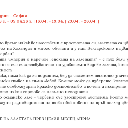
дрин - София
05.04.26 г. | 16.04. - 19.04. | 23.04. - 26.04. |
 време някак величествени с простотата си, лалетата са цв
л на Холандия и много обичани и у нас. Българското назван
юрбан“.
а империя е наречен „епохата на лалетата“ - с тях били у
сно и със съществуването на удивителни видове лалета, кои
сност.
а, няма как да ги подминем, без да споменем тяхното значен
нски символ на силна любов. Белите може да изберете, когат
вите символизират кралско достойнство и почит, а пъстрите 
ащото някои сортове са напълно непознати.
о османско лале - червено със заострени листенца, което м
зни разновидности на това обикновено на пръв поглед цвет
ТЕ НА ЛАЛЕТАТА ПРЕЗ ЦЕЛИЯ МЕСЕЦ АПРИЛ.