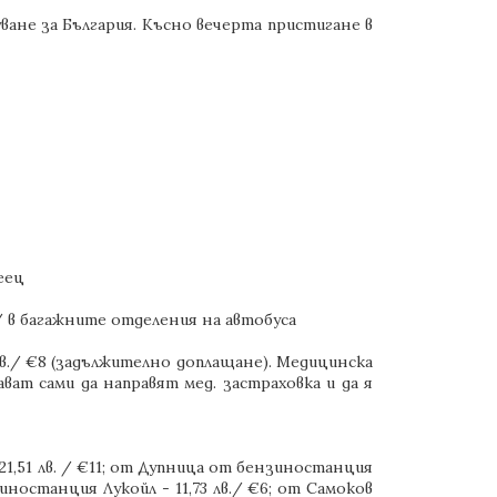
уване за България. Късно вечерта пристигане в
еец
а/ в багажните отделения на автобуса
 лв./ €8 (задължително доплащане). Медицинска
ават сами да направят мед. застраховка и да я
21,51 лв. / €11; от Дупница от бензиностанция
иностанция Лукойл - 11,73 лв./ €6; от Самоков