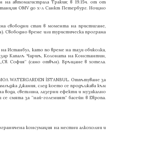
 на автомагистрала Тракия; в 19.15ч. от от
ностанция OMV до х-л Санкт Петербург. Нощно
 има свободни стаи в момента на пристигане,
 ч). Свободно време или туристическа програма
на Истанбул, като по време на тази обиколка,
азар Капалъ Чаршъ, Колоната на Константин,
„Св. София” (само отвън). Връщане в хотела.
 и МОЛ WATERGARDEN İSTANBUL. Отпътуване за
амлъджа Джамия, след което се продължава към
вода, светлина, лазерни ефекти и музикално
се смята за ”най-големият” басейн в Европа.
еограничена консумация на местни алкохолни и