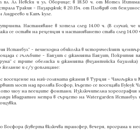
пл. Ал Невски и ул. Оборище; в 18.50 ч. от Мотел Ихтиман
истрала Тракия - Пазарджик; в 20.15ч. от Пловдив от бензи
 Андреево и Капъ куле.
утринта. Настаняване в хотела след 14.00 ч. (В случай, че
ажа се оставя на рецепция и настаняването става след 14.00
ия Истанбул“ - пешеходна обиколка в историческият център 
ощада с гълъбите - Баязит с джамията Баязит, Покрития п
ума” с трите обелиска и джамията (византийска базилика) 
 желание и с/у доплащане:
а с посещение на най-голямата джамия в Турция - Чамлъджа
ървият мост над пролива Босфор, където се посещава Буюук Ч
о шоу на пеещите фонтани. Изключителна хореография на 
ляди квадратни метра в сърцето на Watergarden Истанбул и 
ощувка.
по Босфора (куверта включва трансфер, вечеря, програма и н