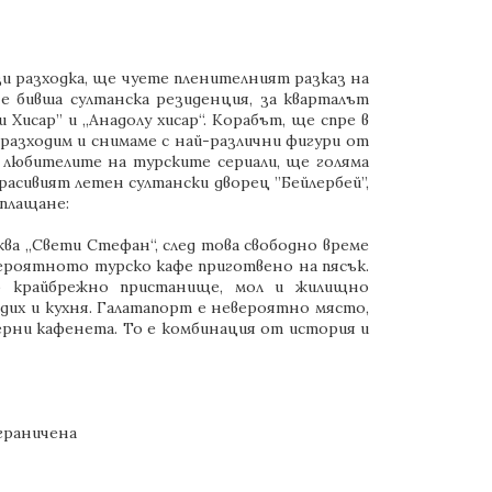
зи разходка, ще чуете пленителният разказ на
 е бивша султанска резиденция, за кварталът
Хисар” и „Анадолу хисар“. Корабът, ще спре в
 разходим и снимаме с най-различни фигури от
а любителите на турските сериали, ще голяма
расивият летен султански дворец ”Бейлербей”,
оплащане:
ква „Свети Стефан“, след това свободно време
вероятното турско кафе приготвено на пясък.
о крайбрежно пристанище, мол и жилищно
их и кухня. Галатапорт е невероятно място,
ерни кафенета. То е комбинация от история и
ограничена