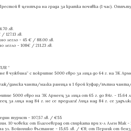
Престой в центъра на града за кратка почивка (1 час). Отпът
.70 лв.
 127.13 лв.
но легло - 45 € / 88.00 лв.
 легло - 108€ / 211.23 лв.
SUR “
 в чужбина” с покритие 5000 евро за лица до 64 г. на ЗК Арм
 багаж/дамска чанта/малка раница и 1 брой куфар/пътна чант
итие 5000 евро на ЗК Армеец за лица от 65 г. до 84г. - 15.64
ц за лица над 84 г. не се предлага! Лица над 84 г. се задълж
един турист - 107,57 лв. / €55
н. 10 човека: от Благоевград от спирката при х-л Ален Мак - 
на ул. Войнишко въстание - 15,65 лв. / €8; от Перник от бенз